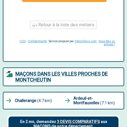
Retour à la liste des métiers
CGU
-
Confidentialité
- Service proposé par
ViteUnDevis.com
-
Vous êtes un
artisan ?
MAÇONS DANS LES VILLES PROCHES DE
MONTCHEUTIN
Ardeuil-et-
Challerange
(4.7 km)
Montfauxelles
(7.1 km)