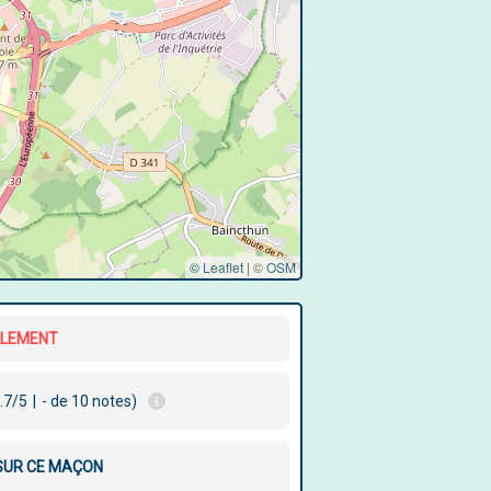
© Leaflet
|
©
OSM
LLEMENT
.7/5
|
- de 10 notes)
 SUR CE MAÇON