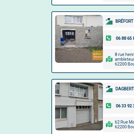
BRÉFORT
8 rue henr
ambleteus
62200 Bo
DAGBERT
62 Rue Ma
62200 Bo