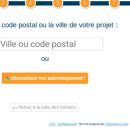
3
4
5
6
7
 code postal ou la ville de votre projet :
ou
Géolocalisez-moi automatiquement !
Retour à la liste des métiers
CGU
-
Confidentialité
- Service proposé par
ViteUnDevis.com
-