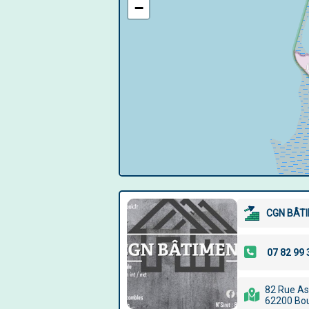
−
CGN BÂT
82 Rue As
62200 Bo