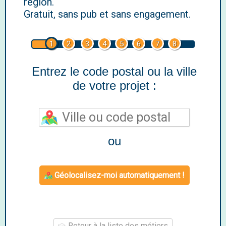
région.
Gratuit, sans pub et sans engagement.
1
2
3
4
5
6
7
8
Entrez le code postal ou la ville
de votre projet :
ou
Géolocalisez-moi automatiquement !
Retour à la liste des métiers