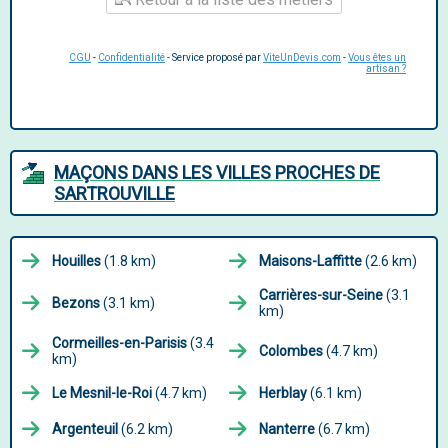
CGU
-
Confidentialité
- Service proposé par
ViteUnDevis.com
-
Vous êtes un
artisan ?
MAÇONS DANS LES VILLES PROCHES DE
SARTROUVILLE
Houilles
(1.8 km)
Maisons-Laffitte
(2.6 km)
Carrières-sur-Seine
(3.1
Bezons
(3.1 km)
km)
Cormeilles-en-Parisis
(3.4
Colombes
(4.7 km)
km)
Le Mesnil-le-Roi
(4.7 km)
Herblay
(6.1 km)
Argenteuil
(6.2 km)
Nanterre
(6.7 km)